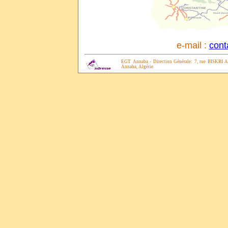
e-mail :
cont
EGT Annaba - Direction Générale: 7, rue BISKRI A
Annaba, Algérie